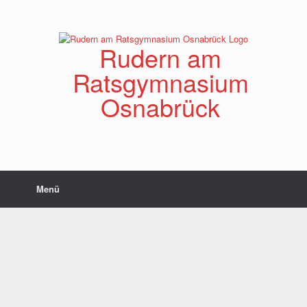
Zum
Inhalt
springen
Rudern am
Ratsgymnasium
Osnabrück
Menü